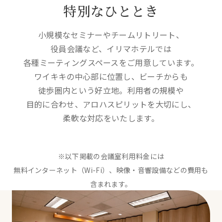
特別な
ひととき
小規模なセミナーやチームリトリート、
役員会議など、
イリマホテルでは
各種ミーティングスペースを
ご用意しています。
ワイキキの中心部に位置し、
ビーチからも
徒歩圏内という
好立地。
利用者の規模や
目的に合わせ、
アロハスピリットを
大切にし、
柔軟な対応を
いたします。
※以下掲載の会議室利用料金には
無料インターネット（Wi-Fi）、
映像・音響設備などの
費用も
含まれます。