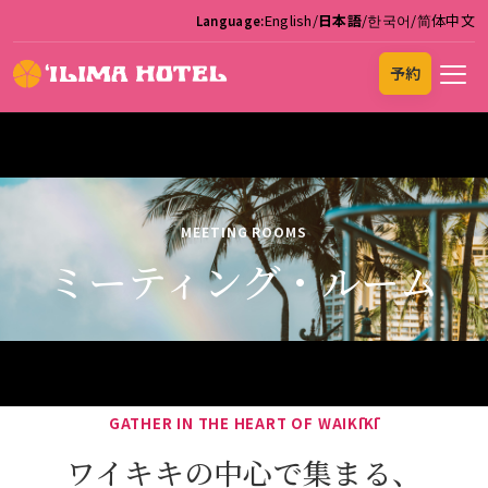
English
/
日本語
/
한국어
/
简体中文
Language:
予約
MEETING ROOMS
ミーティング・ルーム
GATHER IN THE HEART OF WAIKĪKĪ
ワイキキの中心で
集まる、